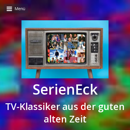
Menü
SerienEck
TV-Klassiker aus der guten
alten Zeit